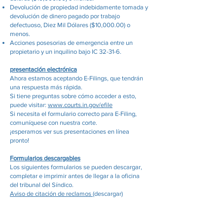
Devolución de propiedad indebidamente tomada y
devolución de dinero pagado por trabajo
defectuoso, Diez Mil Dólares ($10,000.00) o
menos.
Acciones posesorias de emergencia entre un
propietario y un inquilino bajo IC 32-31-6.
presentación electrónica
Ahora estamos aceptando E-Filings, que tendrán
una respuesta más rápida.
Si tiene preguntas sobre cómo acceder a esto,
puede visitar:
www.courts.in.gov/efile
Si necesita el formulario correcto para E-Filing,
comuníquese con nuestra corte.
¡esperamos ver sus presentaciones en línea
pronto!
Formularios descargables
Los siguientes formularios se pueden descargar,
completar e imprimir antes de llegar a la oficina
del tribunal del Síndico.
Aviso de citación de reclamos
(descargar)
Aviso de Reclamación de Posesión de Bienes
Inmuebles y Citación
(descargar)
Denuncia por Detención Ilegal de