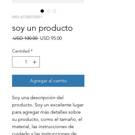
SKU: 671253175371
soy un producto
Precio
Precio
 USD 100.00 
USD 95.00
de
oferta
Cantidad
*
Agregar al carrito
Soy una descripción del 
producto. Soy un excelente lugar 
para agregar más detalles sobre 
su producto, como el tamaño, el 
material, las instrucciones de 
cuidado y las instrucciones de 